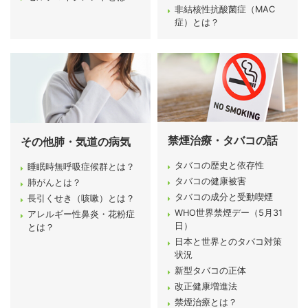
非結核性抗酸菌症（MAC
症）とは？
禁煙治療・タバコの話
その他肺・気道の病気
タバコの歴史と依存性
睡眠時無呼吸症候群とは？
タバコの健康被害
肺がんとは？
タバコの成分と受動喫煙
長引くせき（咳嗽）とは？
WHO世界禁煙デー（5月31
アレルギー性鼻炎・花粉症
日）
とは？
日本と世界とのタバコ対策
状況
新型タバコの正体
改正健康増進法
禁煙治療とは？