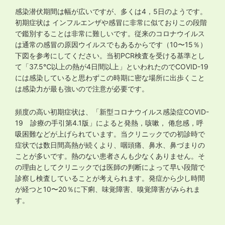
感染潜伏期間は幅が広いですが、多くは4，5日のようです。
初期症状は インフルエンザや感冒に非常に似ておりこの段階
で鑑別することは非常に難しいです。従来のコロナウイルス
は通常の感冒の原因ウイルスでもあるからです（10〜15％）
下図を参考にしてください。当初PCR検査を受ける基準とし
て「37.5℃以上の熱が4日間以上」といわれたのでCOVID-19
には感染していると思わずこの時期に密な場所に出歩くこと
は感染力が最も強いので注意が必要です。
頻度の高い初期症状は、「新型コロナウイルス感染症COVID-
19 診療の手引第4.1版」によると発熱，咳嗽， 倦怠感，呼
吸困難などが上げられています。当クリニックでの初診時で
症状では数日間高熱が続くより、咽頭痛、鼻水、鼻づまりの
ことが多いです。熱のない患者さんも少なくありません。そ
の理由としてクリニックでは医師の判断によって早い段階で
診察し検査していることが考えられます。発症から少し時間
が経つと10〜20％に下痢、味覚障害、嗅覚障害がみられま
す。