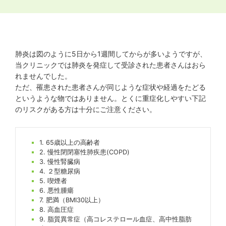
肺炎は図のように5日から1週間してからが多いようですが、
当クリニックでは肺炎を発症して受診された患者さんはおら
れませんでした。
ただ、罹患された患者さんが同じような症状や経過をたどる
というような物ではありません。とくに重症化しやすい下記
のリスクがある方は十分にご注意ください。
1. 65歳以上の高齢者
2. 慢性閉閉塞性肺疾患(COPD)
3. 慢性腎臓病
4. ２型糖尿病
5. 喫煙者
6. 悪性腫瘍
7. 肥満（BMI30以上）
8. 高血圧症
9. 脂質異常症（高コレステロール血症、高中性脂肪