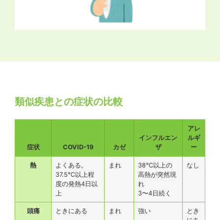
類似疾患との症状の比較
アレ
インフルエン
ルギ
症状
COVID-19
カゼ
ザ
ー
熱
よくある。
まれ
38℃以上の
なし
37.5℃以上程
高熱が突然現
度の発熱4日以
れ
上
3〜4日続く
頭痛
ときにある
まれ
強い
とき