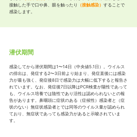
接触した手で口や鼻、眼を触ったり
（接触感染）
することで
感染します。
潜伏期間
感染してから潜伏期間は1〜14日（中央値5.1日）。ウイルス
の排出は、発症する2〜3日前より始まり、発症直後には感染
力が最も強く、発症後8日で感染力は大幅に低下すると報告さ
れています。なお、発症後7日以降はPCR検査が陽性であって
も、ウイルス培養では陰性であり活性は認められないとの報
告があります。鼻咽頭に症状のある（症候性）感染者と（症
状のない）無症状感染者とでは同等のウイルス量が認められ
ており、無症状であっても感染力があると示唆されていま
す。