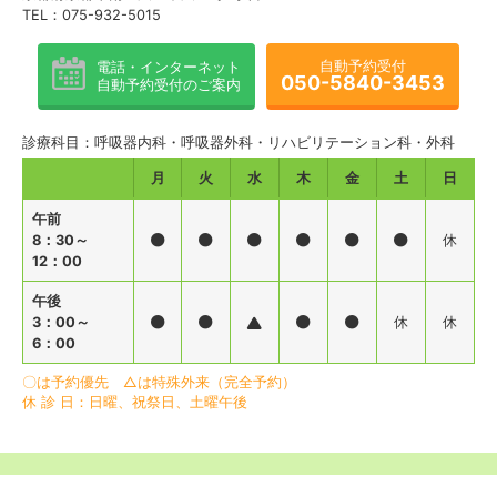
TEL：075-932-5015
自動予約受付
電話・インターネット
050-5840-3453
自動予約受付のご案内
診療科目：呼吸器内科・呼吸器外科・リハビリテーション科・外科
月
火
水
木
金
土
日
午前
8：30～
休
12：00
午後
3：00～
休
休
6：00
〇は予約優先 △は特殊外来（完全予約）
休 診 日：日曜、祝祭日、土曜午後