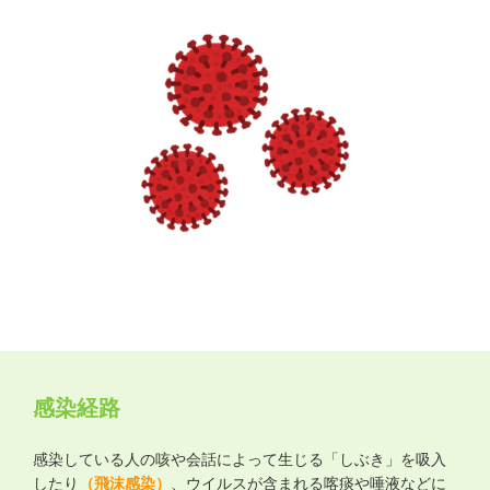
医療情報動画
職員採用
NEW
特定健康診査・特定保健指導
院外活動
関連リンク
個人情報の取り扱い
サイトマップ
感染経路
感染している人の咳や会話によって生じる「しぶき」を吸入
したり
（飛沫感染）
、ウイルスが含まれる喀痰や唾液などに