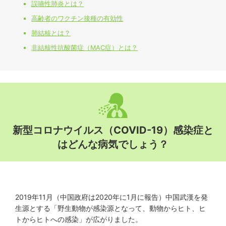
診療内容
誤嚥性肺炎とは？
高齢者のワクチン接種の有効性
お役立ち医療情報
肺結核とは？
非結核性抗酸菌症（MAC症）とは？
院外活動
ぜんそく（喘息）
慢性閉塞性肺疾患（COPD）
肺感染症
新型コロナウイルス（COVID-19）感染症と
はどんな病気でしょう？
その他肺・気道の病気
禁煙治療・タバコの話
2019年11月（中国政府は2020年に1月に報告）中国武漢を発
生活習慣病・認知症
生源とする「野生動物が感染源となって、動物からヒト、ヒ
トからヒトへの感染」が広がりました。
臨床治験