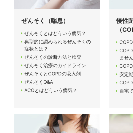
ぜんそく（喘息）
慢性
（CO
ぜんそくとはどういう病気？
典型的に認められるぜんそくの
COP
症状とは？
COP
ぜんそくの診断方法と検査
ませ
ぜんそく治療のガイドライン
COP
ぜんそくとCOPDの吸入剤
安定期
ぜんそくQ&A
COP
ACOとはどういう病気？
自宅