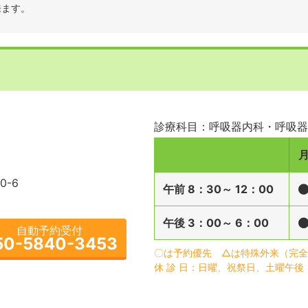
来ます。
診療科目：呼吸器内科・呼吸器
-6
午前
8：30～
12：00
午後
3：00～
6：00
自動予約受付
50-5840-3453
〇は予約優先 △は特殊外来（完全
休 診 日：日曜、祝祭日、土曜午後