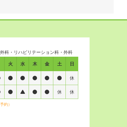
外科・リハビリテーション科・外科
月
火
水
木
金
土
日
休
休
休
予約）