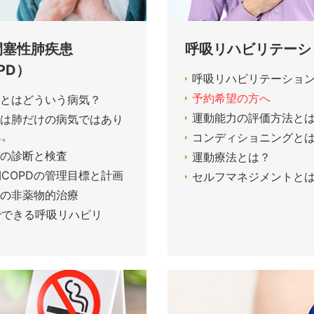
閉塞性肺疾患
呼吸リハビリテーシ
PD）
呼吸リハビリテーション
予約希望の方へ
Dとはどういう病気？
運動能力の評価方法と
Dは肺だけの病気ではあり
ん。
コンディショニングと
Dの診断と検査
運動療法とは？
COPDの管理目標と計画
セルフマネジメントと
Dの非薬物的治療
でできる呼吸リハビリ