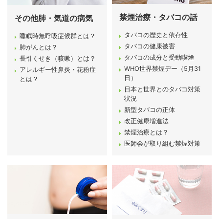
禁煙治療・タバコの話
その他肺・気道の病気
タバコの歴史と依存性
睡眠時無呼吸症候群とは？
タバコの健康被害
肺がんとは？
タバコの成分と受動喫煙
長引くせき（咳嗽）とは？
WHO世界禁煙デー（5月31
アレルギー性鼻炎・花粉症
日）
とは？
日本と世界とのタバコ対策
状況
新型タバコの正体
改正健康増進法
禁煙治療とは？
医師会が取り組む禁煙対策