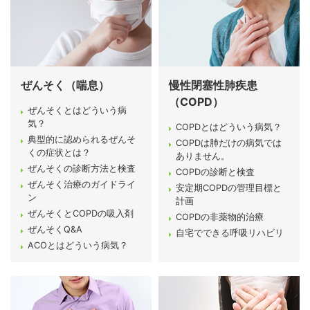
ぜんそく（喘息）
慢性閉塞性肺疾患
（COPD）
ぜんそくとはどういう病
気？
COPDとはどういう病気？
典型的に認められるぜんそ
COPDは肺だけの病気では
くの症状とは？
ありません。
ぜんそくの診断方法と検査
COPDの診断と検査
ぜんそく治療のガイドライ
安定期COPDの管理目標と
ン
計画
ぜんそくとCOPDの吸入剤
COPDの非薬物的治療
ぜんそくQ&A
自宅でできる呼吸リハビリ
ACOとはどういう病気？