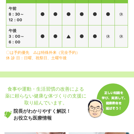
午前
医療情報動画
8：30～
休
12：00
職員採用
NEW
午後
3：00～
休
休
特定健康診査・特定保健指導
6：00
〇は予約優先 △は特殊外来（完全予約）
院外活動
休 診 日：日曜、祝祭日、土曜午後
関連リンク
食事や運動・生活習慣の改善による
個人情報の取り扱い
薬に頼らない健康な体づくりの支援に
取り組んでいます。
サイトマップ
院長がわかりやすく解説！
お役立ち医療情報