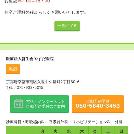
診療内容
変更後
15：00～18：00
何卒ご理解の程よろしくお願いいたします。
お役立ち医療情報
一覧に戻る
院外活動
ぜんそく（喘息）
医療法人啓生会 やすだ医院
慢性閉塞性肺疾患（COPD）
地図
肺感染症
京都府京都市南区久世中久世町2丁目60-6
TEL：075-932-5015
その他肺・気道の病気
自動予約受付
電話・インターネット
禁煙治療・タバコの話
050-5840-3453
自動予約受付のご案内
生活習慣病・認知症
診療科目：呼吸器内科・呼吸器外科・リハビリテーション科・外科
臨床治験
月
火
水
木
金
土
日